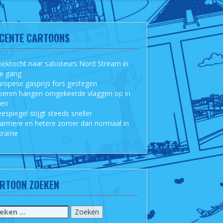
CENTE CARTOONS
ektocht naar saboteurs Nord Stream in
le gang
ropese gasprijs fors gestegen
oeren hangen omgekeerde vlaggen op in
sen
espiegel stijgt steeds sneller
armere en hetere zomer dan normaal in
raïne
RTOON ZOEKEN
eken
r: