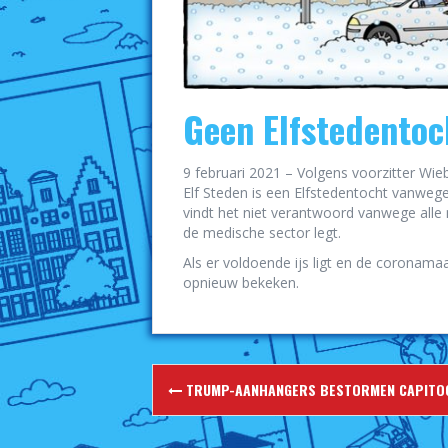
Geen Elfstedentoc
9 februari 2021 – Volgens voorzitter Wie
Elf Steden is een Elfstedentocht vanwege
vindt het niet verantwoord vanwege alle m
de medische sector legt.
Als er voldoende ijs ligt en de coronama
opnieuw bekeken.
Berichtnavigatie
TRUMP-AANHANGERS BESTORMEN CAPITO