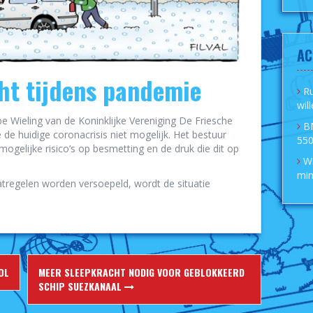
AC
ht tijdens pandemie
R
wil
be Wieling van de Koninklijke Vereniging De Friesche
B
 de huidige coronacrisis niet mogelijk. Het bestuur
550
ogelijke risico’s op besmetting en de druk die dit op
Wi
min
atregelen worden versoepeld, wordt de situatie
OL
MEER SLEEPKRACHT NODIG VOOR GEBLOKKEERD
SCHIP SUEZKANAAL