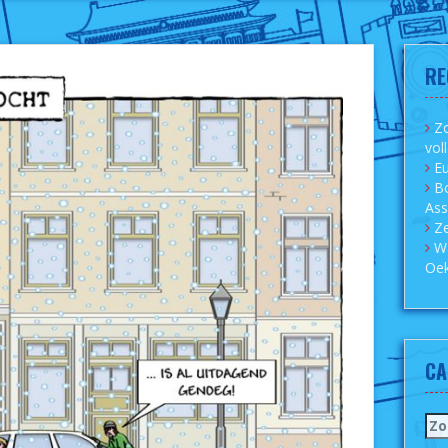
RE
Zo
vol
Eu
B
As
Ze
W
Oek
CA
Zo
naa