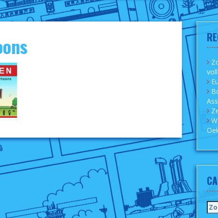
RE
oons
Zo
vol
Eu
B
As
Ze
W
Oek
CA
Zo
naa