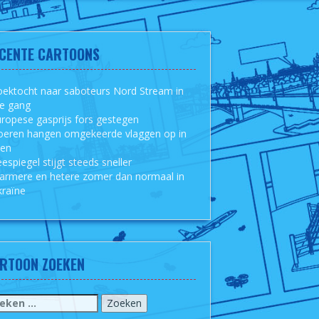
CENTE CARTOONS
ektocht naar saboteurs Nord Stream in
le gang
ropese gasprijs fors gestegen
oeren hangen omgekeerde vlaggen op in
sen
espiegel stijgt steeds sneller
armere en hetere zomer dan normaal in
raïne
RTOON ZOEKEN
eken
r: