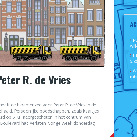
AC
R
wil
B
550
Wi
eter R. de Vries
min
eeft de bloemenzee voor Peter R. de Vries in de
aald. Persoonlijke boodschappen, zoals kaartjes
rd op 6 juli neergeschoten in het centrum van
 Boulevard had verlaten. Vorige week donderdag