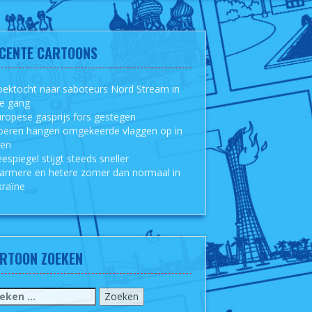
CENTE CARTOONS
ektocht naar saboteurs Nord Stream in
le gang
ropese gasprijs fors gestegen
oeren hangen omgekeerde vlaggen op in
sen
espiegel stijgt steeds sneller
armere en hetere zomer dan normaal in
raïne
RTOON ZOEKEN
eken
r: