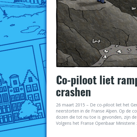
Co-piloot liet ra
crashen
26 maart 2015 – De co-piloot liet het Ge
neerstorten in de Franse Alpen. Op de co
dozen die tot nu toe is gevonden, zijn de
Volgens het Franse Openbaar Ministerie za