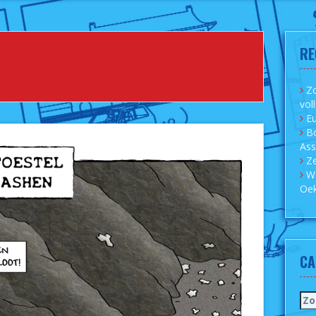
RE
Zo
vol
Eu
B
As
Ze
W
Oek
CA
Zo
naa