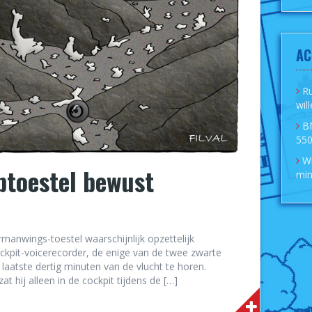
AC
R
wil
B
550
Wi
mptoestel bewust
min
rmanwings-toestel waarschijnlijk opzettelijk
ckpit-voicerecorder, de enige van de twee zwarte
 laatste dertig minuten van de vlucht te horen.
t hij alleen in de cockpit tijdens de […]