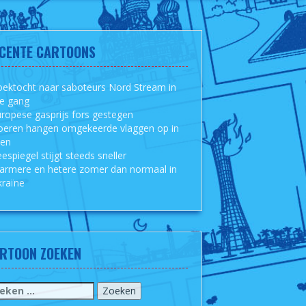
CENTE CARTOONS
ektocht naar saboteurs Nord Stream in
le gang
ropese gasprijs fors gestegen
oeren hangen omgekeerde vlaggen op in
sen
espiegel stijgt steeds sneller
armere en hetere zomer dan normaal in
raïne
RTOON ZOEKEN
eken
r: