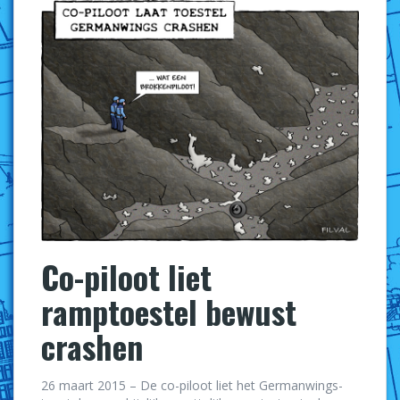
Co-piloot liet
ramptoestel bewust
crashen
26 maart 2015 – De co-piloot liet het Germanwings-