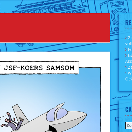
RE
Zo
vol
Eu
B
As
Ze
W
Oek
CA
Zo
naa