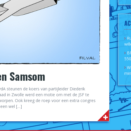
AC
R
wil
B
550
Wi
nen Samsom
min
A steunen de koers van partijleider Diederik
aad in Zwolle werd een motie om met de JSF te
orpen. Ook kreeg de roep voor een extra congres
 een wel […]