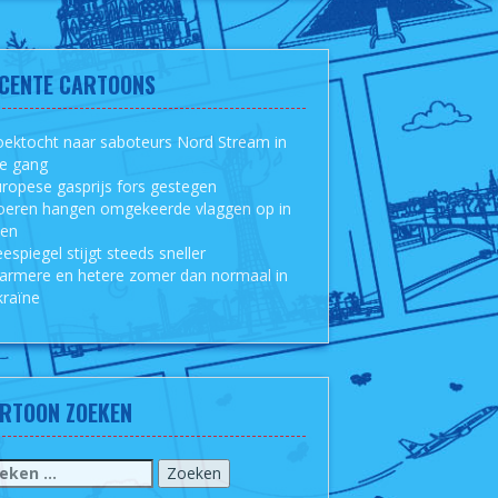
CENTE CARTOONS
ektocht naar saboteurs Nord Stream in
le gang
ropese gasprijs fors gestegen
oeren hangen omgekeerde vlaggen op in
sen
espiegel stijgt steeds sneller
armere en hetere zomer dan normaal in
raïne
RTOON ZOEKEN
eken
r: