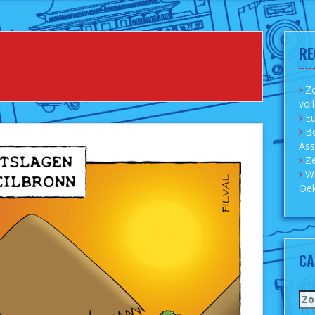
RE
Zo
vol
Eu
B
As
Ze
W
Oek
CA
Zo
naa