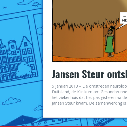
Jansen Steur onts
5 januari 2013 – De omstreden neuroloog 
Duitsland, de Klinikum am Gesundbrunnen 
het ziekenhuis dat het pas gisteren na d
Jansen Steur kwam. De samenwerking is d