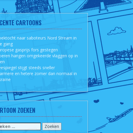
CENTE CARTOONS
ektocht naar saboteurs Nord Stream in
le gang
ropese gasprijs fors gestegen
oeren hangen omgekeerde vlaggen op in
sen
espiegel stijgt steeds sneller
armere en hetere zomer dan normaal in
raïne
RTOON ZOEKEN
eken
r: