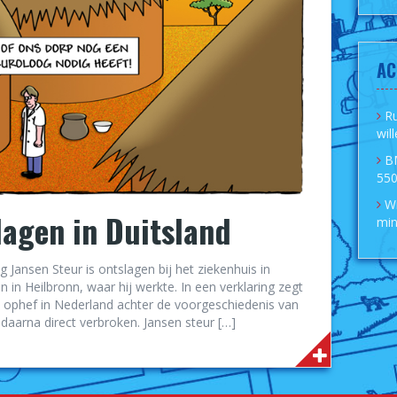
AC
R
wil
B
550
Wi
lagen in Duitsland
min
Jansen Steur is ontslagen bij het ziekenhuis in
in Heilbronn, waar hij werkte. In een verklaring zegt
e ophef in Nederland achter de voorgeschiedenis van
aarna direct verbroken. Jansen steur […]