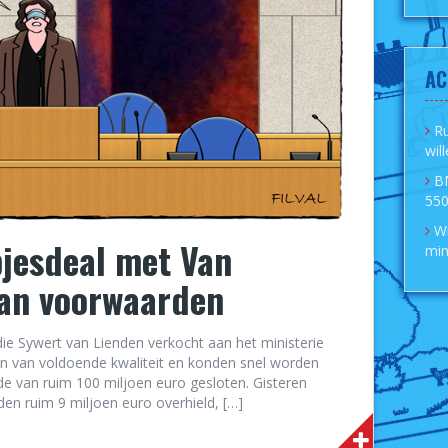
AC
R
wil
B
550
Wi
jesdeal met Van
min
aan voorwaarden
e Sywert van Lienden verkocht aan het ministerie
en van voldoende kwaliteit en konden snel worden
e van ruim 100 miljoen euro gesloten. Gisteren
en ruim 9 miljoen euro overhield, […]