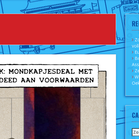
RE
Zo
vol
Eu
B
As
Ze
W
Oek
CA
Zo
naa