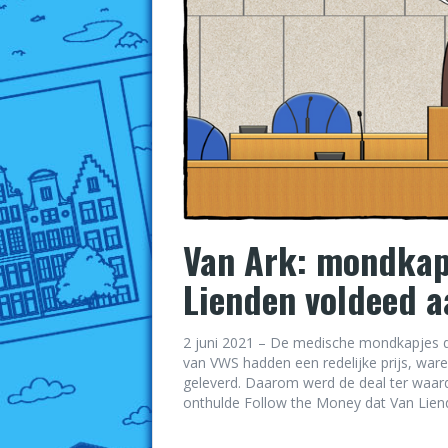
Van Ark: mondkap
Lienden voldeed 
2 juni 2021 – De medische mondkapjes di
van VWS hadden een redelijke prijs, war
geleverd. Daarom werd de deal ter waard
onthulde Follow the Money dat Van Liend