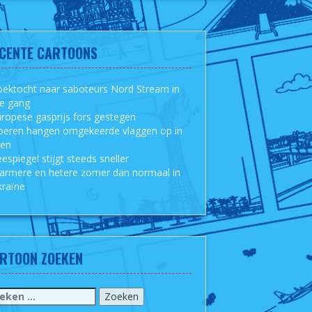
CENTE CARTOONS
ektocht naar saboteurs Nord Stream in
le gang
ropese gasprijs fors gestegen
oeren hangen omgekeerde vlaggen op in
sen
espiegel stijgt steeds sneller
armere en hetere zomer dan normaal in
raïne
RTOON ZOEKEN
eken
r: