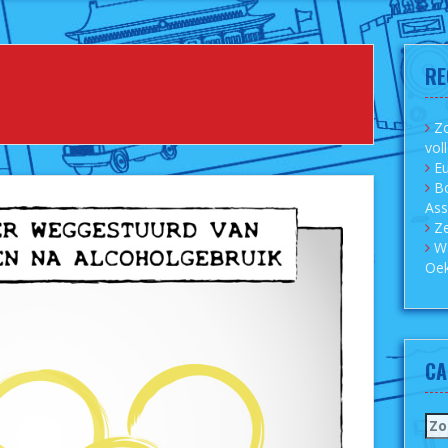
RE
Zo
vol
Eu
B
As
Ze
W
Oek
CA
Zo
naa