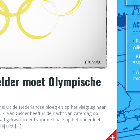
AC
R
wil
B
550
Wi
elder moet Olympische
min
 is uit de Nederlandse ploeg en op het vliegtuig naar
ik. Van Gelder heeft in de nacht van zaterdag op
had gekwalificeerd voor de finale op het onderdeel
ij niet […]