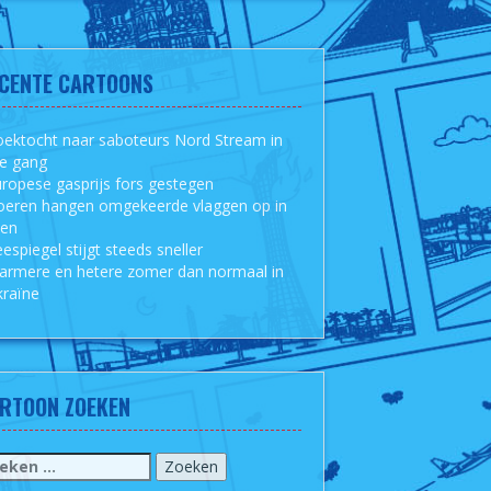
CENTE CARTOONS
ektocht naar saboteurs Nord Stream in
le gang
ropese gasprijs fors gestegen
oeren hangen omgekeerde vlaggen op in
sen
espiegel stijgt steeds sneller
armere en hetere zomer dan normaal in
raïne
RTOON ZOEKEN
eken
r: