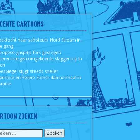
CENTE CARTOONS
ektocht naar saboteurs Nord Stream in
le gang
ropese gasprijs fors gestegen
oeren hangen omgekeerde vlaggen op in
sen
espiegel stijgt steeds sneller
armere en hetere zomer dan normaal in
raïne
RTOON ZOEKEN
eken
r: