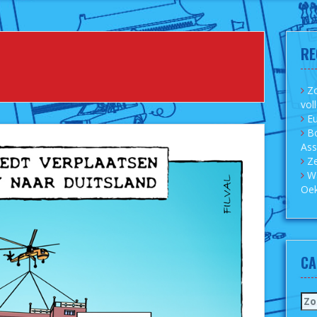
RE
Zo
vol
Eu
B
As
Ze
W
Oek
CA
Zo
naa