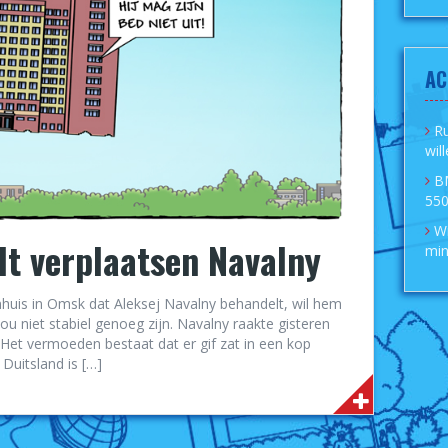
AC
R
wil
B
550
Wi
dt verplaatsen Navalny
min
huis in Omsk dat Aleksej Navalny behandelt, wil hem
zou niet stabiel genoeg zijn. Navalny raakte gisteren
 Het vermoeden bestaat dat er gif zat in een kop
 Duitsland is […]