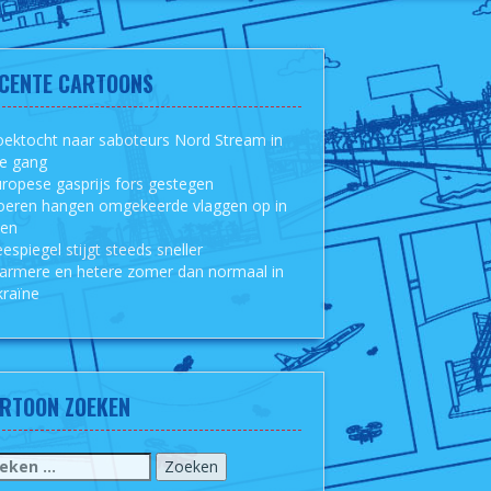
CENTE CARTOONS
ektocht naar saboteurs Nord Stream in
le gang
ropese gasprijs fors gestegen
oeren hangen omgekeerde vlaggen op in
sen
espiegel stijgt steeds sneller
armere en hetere zomer dan normaal in
raïne
RTOON ZOEKEN
eken
r: