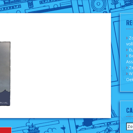
RE
Zo
vol
Eu
B
As
Ze
W
Oek
CA
Zo
naa