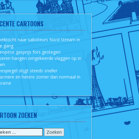
CENTE CARTOONS
ektocht naar saboteurs Nord Stream in
le gang
ropese gasprijs fors gestegen
oeren hangen omgekeerde vlaggen op in
sen
espiegel stijgt steeds sneller
armere en hetere zomer dan normaal in
raïne
RTOON ZOEKEN
eken
r: