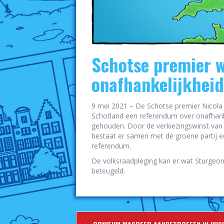
Schotse premier w
onafhankelijkheid
9 mei 2021 – De Schotse premier Nicola 
Schotland een referendum over onafhanke
gehouden. Door de verkiezingswinst van 
bestaat er samen met de groene partij 
referendum.
De volksraadpleging kan er wat Sturgeo
beteugeld.
Berichtnavigatie