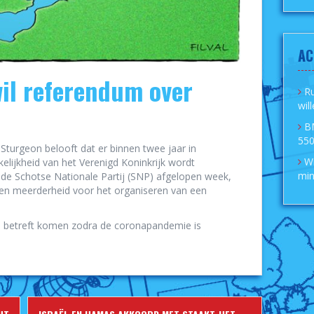
AC
il referendum over
R
wil
B
550
Sturgeon belooft dat er binnen twee jaar in
Wi
lijkheid van het Verenigd Koninkrijk wordt
min
de Schotse Nationale Partij (SNP) afgelopen week,
een meerderheid voor het organiseren van een
n betreft komen zodra de coronapandemie is