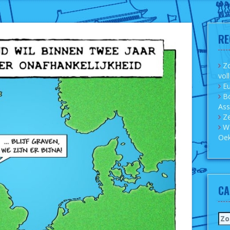
RE
Zo
vol
Eu
B
As
Ze
W
Oek
CA
Zo
naa