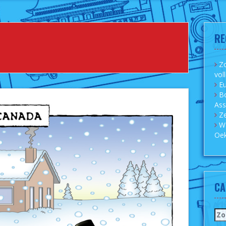
RE
Zo
vol
Eu
B
As
Ze
W
Oek
CA
Zo
naa