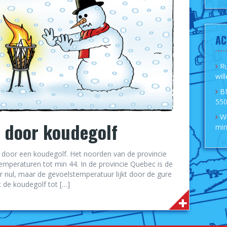
AC
R
wil
B
550
Wi
 door koudegolf
min
 door een koudegolf. Het noorden van de provincie
temperaturen tot min 44. In de provincie Quebec is de
 nul, maar de gevoelstemperatuur lijkt door de gure
 de koudegolf tot […]