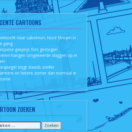
CENTE CARTOONS
ektocht naar saboteurs Nord Stream in
le gang
ropese gasprijs fors gestegen
oeren hangen omgekeerde vlaggen op in
sen
espiegel stijgt steeds sneller
armere en hetere zomer dan normaal in
raïne
RTOON ZOEKEN
eken
r: